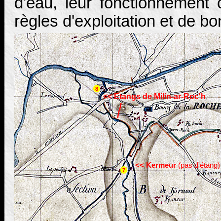
d'eau, leur fonctionnement
règles d'exploitation et de bo
8
<< Etangs de Milin-ar-Roc'h
/
/
<< Kermeur
(pas d'étang)
7