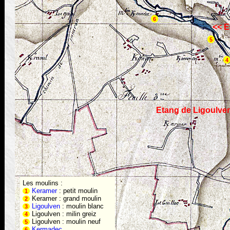
6
<< 
5
4
Etang de Ligoulve
Les moulins :
Keramer
: petit moulin
1
Keramer : grand moulin
2
Ligoulven
: moulin blanc
3
Ligoulven : milin greiz
4
Ligoulven : moulin neuf
5
Kermadec
6