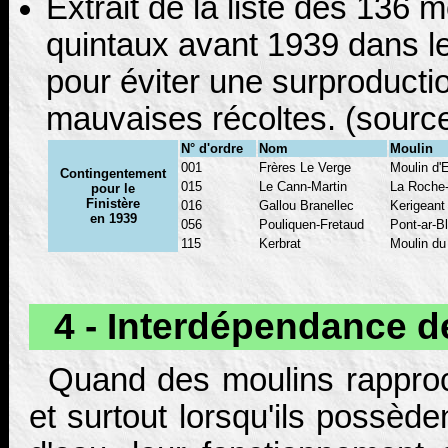
Extrait de la liste des 136 
quintaux avant 1939 dans le
pour éviter une surproducti
mauvaises récoltes. (sourc
N° d'ordre
Nom
Moulin
001
Frères Le Verge
Moulin d'E
Contingentement
015
Le Cann-Martin
La Roche
pour le
Finistère
016
Gallou Branellec
Kerigeant
en 1939
056
Pouliquen-Fretaud
Pont-ar-B
115
Kerbrat
Moulin du
4 - Interdépendance d
Quand des moulins rapproch
et surtout lorsqu'ils possèd