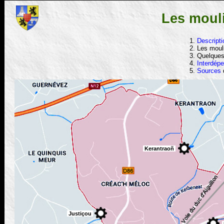
Les moul
Descripti
Les moul
Quelque
Interdép
Sources
Kerantraoñ
Justiçou