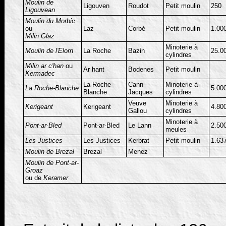
Moulin de
Ligouven
Roudot
Petit moulin
250
Ligouvean
Moulin du Morbic
ou
Laz
Corbé
Petit moulin
1.00
Milin Glaz
Minoterie à
Moulin de l'Elorn
La Roche
Bazin
25.0
cylindres
Milin ar c'han
ou
Ar hant
Bodenes
Petit moulin
Kermadec
La Roche-
Cann
Minoterie à
La Roche-Blanche
5.00
Blanche
Jacques
cylindres
Veuve
Minoterie à
Kerigeant
Kerigeant
4.80
Gallou
cylindres
Minoterie à
Pont-ar-Bled
Pont-ar-Bled
Le Lann
2.50
meules
Les Justices
Les Justices
Kerbrat
Petit moulin
1.63
Moulin de Brezal
Brezal
Menez
Moulin de Pont-ar-
Groaz
ou de
Keramer