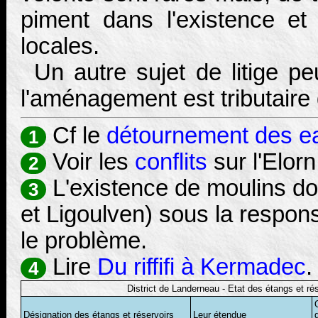
piment dans l'existence et
locales.
Un autre sujet de litige p
l'aménagement est tributaire 
Cf le
détournement des e
1
Voir les
conflits
sur l'Elor
2
L'existence de moulins dou
3
et Ligoulven) sous la respons
le problème.
Lire
Du riffifi à Kermadec
.
4
District de Landerneau - Etat des étangs et ré
Désignation des étangs et réservoirs
Leur étendue