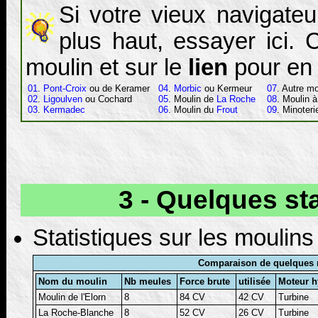
Si votre vieux navigateu
plus haut, essayer ici. 
moulin et sur le
lien
pour en 
01
.
Pont-Croix
ou de Keramer
04
.
Morbic
ou Kermeur
07
. Autre m
02
.
Ligoulven
ou Cochard
05
. Moulin de
La Roche
08
. Moulin 
03
.
Kermadec
06
. Moulin du
Frout
09
. Minoter
3 - Quelques st
Statistiques sur les moulin
Comparaison de quelques 
Nom du moulin
Nb meules
Force brute
utilisée
Moteur h
Moulin de l'Elorn
8
84 CV
42 CV
Turbine
La Roche-Blanche
8
52 CV
26 CV
Turbine