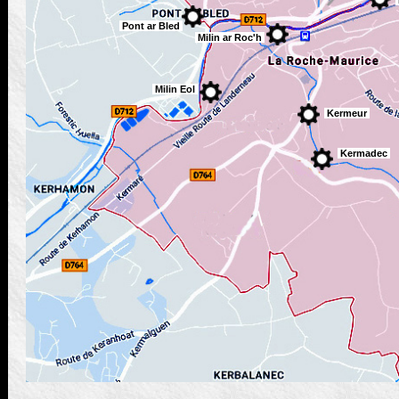
Pont ar Bled
Milin ar Roc'h
Milin Eol
Kermeur
Kermadec