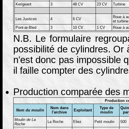
Kerigeant
3
48 CV
23 CV
Turbine
Roue à a
Les Justices
4
6 CV
et turbine
Pont-ar-Bled
3
10 CV
1 CV
Roue à a
N.B. Le formulaire regroup
possibilité de cylindres. Or
n'est donc pas impossible 
il faille compter des cylindre
Production comparée des m
Production c
Nom dans
Type de
Quin
Nom du moulin
Exploitant
l'archive
moulin
par
Moulin de La
La Roche
Eliez
Petit moulin
500
Roche