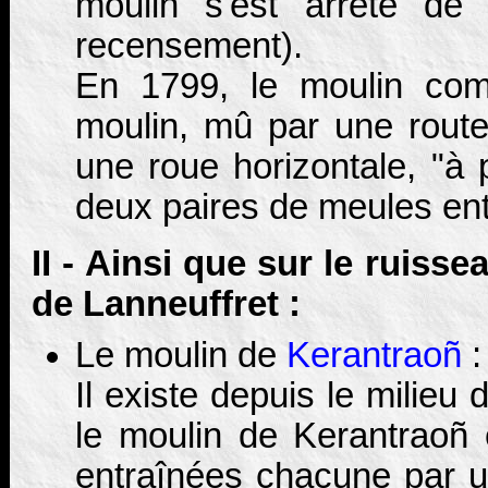
moulin s'est arrêté de
recensement).
En 1799, le moulin comp
moulin, mû par une route v
une roue horizontale, "à 
deux paires de meules ent
II - Ainsi que sur le ruis
de Lanneuffret :
Le moulin de
Kerantraoñ
:
Il existe depuis le milieu
le moulin de Kerantraoñ 
entraînées chacune par un